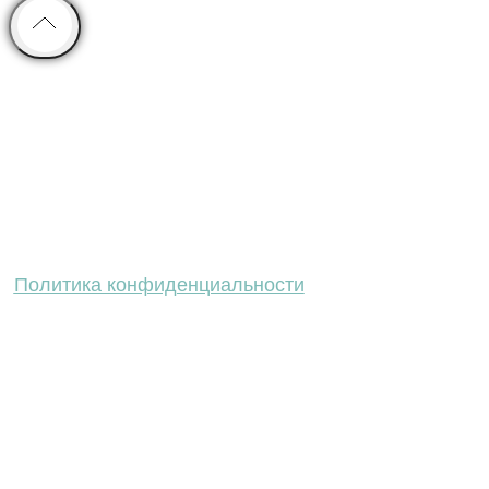
ИП Хазов
К.Н.
ИНН 352509877013,
Адрес: г. Вологда, ул. Маяковского 38 ст
Политика конфиденциальности
info@molbertov.ru