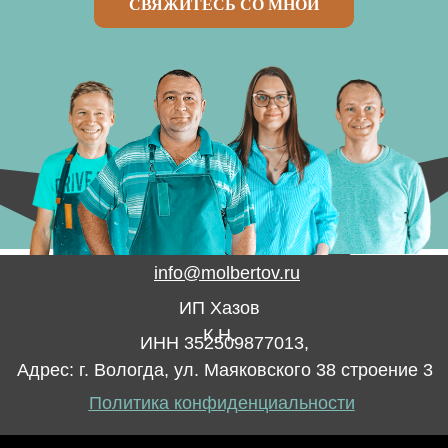
СВЯЖИТЕСЬ СО МНОЙ
info@molbertov.ru
ИП Хазов
К.Н.
ИНН 352509877013,
Адрес: г. Вологда, ул. Маяковского 38 строение 3
Политика конфиденциальности