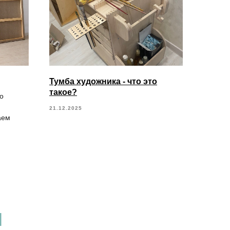
Тумба художника - что это
такое?
о
21.12.2025
аем
И