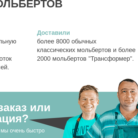
ОЛЬБЕРТОВ
Доставили
альную
более 8000 обычных
классических мольбертов и более
оток
2000 мольбертов "Трансформер".
лей.
заказ или
ация?
 мы очень быстро