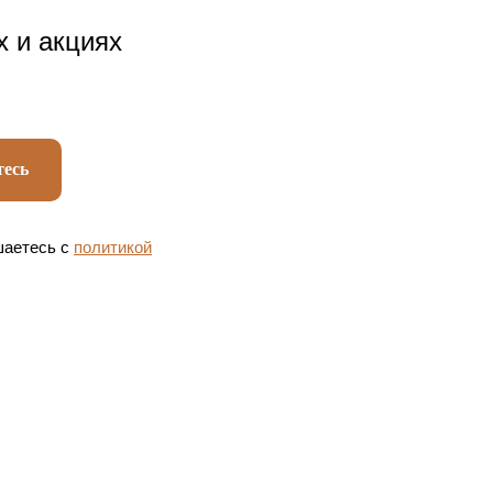
х и акциях
есь
шаетесь c
политикой