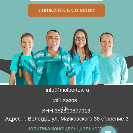
СВЯЖИТЕСЬ СО МНОЙ
info@molbertov.ru
ИП Хазов
К.Н.
ИНН 352509877013,
Адрес: г. Вологда, ул. Маяковского 38 строение 3
Политика конфиденциальности