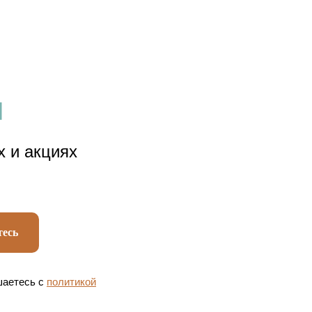
И
х и акциях
есь
шаетесь c
политикой