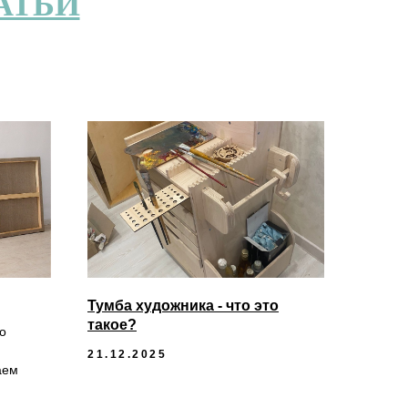
АТЬИ
Тумба художника - что это
такое?
о
21.12.2025
аем