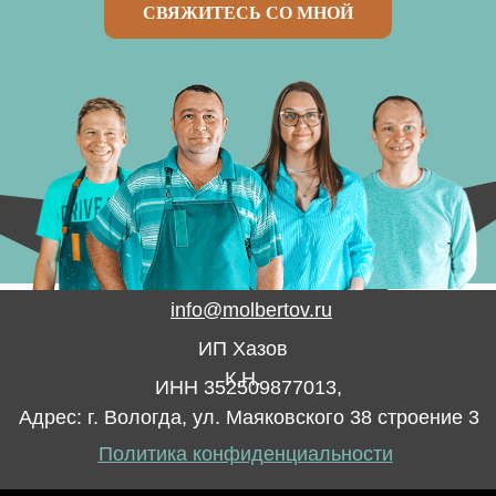
СВЯЖИТЕСЬ СО МНОЙ
info@molbertov.ru
ИП Хазов
К.Н.
ИНН 352509877013,
Адрес: г. Вологда, ул. Маяковского 38 строение 3
Политика конфиденциальности