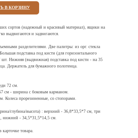
Ь В КОРЗИНУ
ших сортов (надежный и красивый материал), ящики на
ко выдвигаются и задвигаются.
ъемными разделителями. Две палитры: из орг. стекла
. Большая подставка под кисти (для горизонтального
 шт. Нижняя (выдвижная) подставка под кисти - на 35
ца. Держатель для бумажного полотенца.
еди 72 см.
57 см - ширина с боковым карманом.
см. Колеса прорезиненные, со стопорами.
на/глубина/высота) : верхний - 36,8*33,5*7 см, три
, нижний - 34,5*31,5*14,5 см.
 карточке товара.