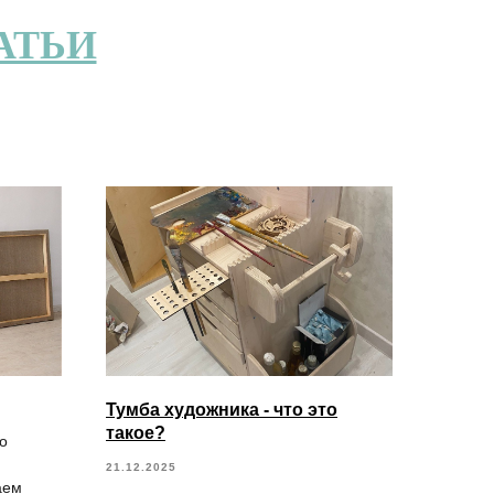
АТЬИ
Тумба художника - что это
такое?
о
21.12.2025
аем