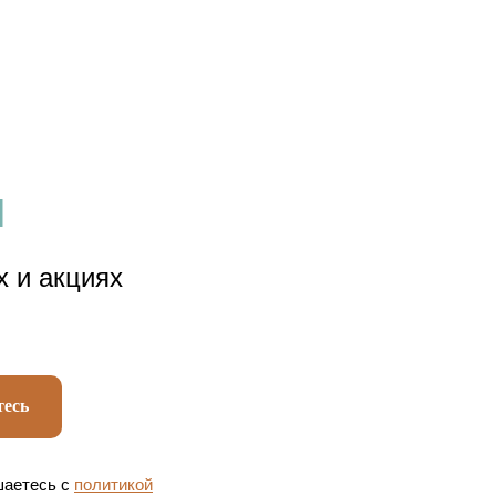
И
х и акциях
есь
шаетесь c
политикой