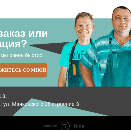
заказ или
ация?
 мы очень быстро
ЯЖИТЕСЬ СО МНОЙ
13,
а, ул. Маяковского 38 строение 3
Tilda
Made on